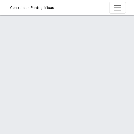
Central das Pantográficas
Serviço > REPAROS EM PANTOGRÁFICAS
Início
Serviço