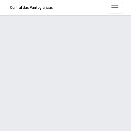
Central das Pantográficas
Produto > Portões de Correr
Início
Produto