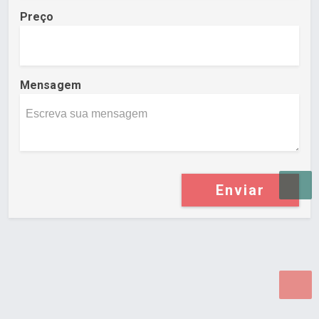
Preço
Mensagem
Enviar
Desenvolvido por Poly Design
Cubo Guia -
www.cuboguia.com.br - Desenvolvimento de Sites e
Sistemas para WEB.
© 2026 ®
Política de Cookies